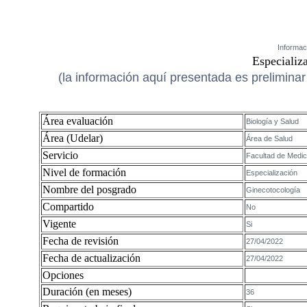
Informac
Especializ
(la información aquí presentada es preliminar 
Área evaluación
Biología y Salud
Área (Udelar)
Área de Salud
Servicio
Facultad de Medic
Nivel de formación
Especialización
Nombre del posgrado
Ginecotocología
Compartido
No
Vigente
Si
Fecha de revisión
27/04/2022
Fecha de actualización
27/04/2022
Opciones
Duración (en meses)
36