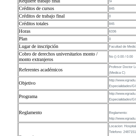
Requiere trabajo final
Si
Créditos de cursos
845
Créditos de trabajo final
0
Créditos totales
845
Horas
6336
Plan
0
Lugar de inscripción
Facultad de Medic
Cobro de derechos universitarios monto /
No () 0.00 / 0.00
monto extranjeros
Profesor Doctor Le
Referentes académicos
(Medica C)
http://www.egradu
Objetivo
Especialidade
http://www.egradu
Programa
Especialidade
Reglamento
Reglamento:
http://www.egradu
Locacion: Hospital
Telefono: 2487151