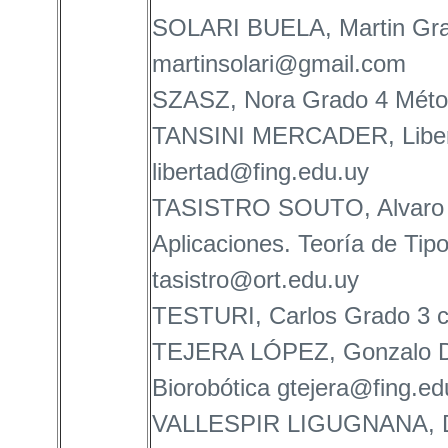
SOLARI BUELA, Martin Grad
martinsolari@gmail.com
SZASZ, Nora Grado 4 Méto
TANSINI MERCADER, Liberta
libertad@fing.edu.uy
TASISTRO SOUTO, Alvaro Gr
Aplicaciones. Teoría de Tip
tasistro@ort.edu.uy
TESTURI, Carlos Grado 3 c
TEJERA LÓPEZ, Gonzalo Da
Biorobótica gtejera@fing.ed
VALLESPIR LIGUGNANA, Die