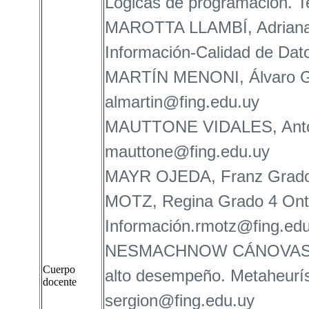
Lógicas de programación. T
MAROTTA LLAMBÍ, Adriana 
Información-Calidad de Da
MARTÍN MENONI, Álvaro Gra
almartin@fing.edu.uy
MAUTTONE VIDALES, Antonio
mauttone@fing.edu.uy
MAYR OJEDA, Franz Grado
MOTZ, Regina Grado 4 Onto
Información.rmotz@fing.ed
NESMACHNOW CÁNOVAS, Ser
Cuerpo
alto desempeño. Metaheurís
docente
sergion@fing.edu.uy