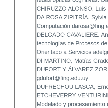
CHIRUZZO ALONSO, Luis He
DA ROSA ZIPITRÍA, Sylvia 
Computación darosa@fing.
DELGADO CAVALIERE, Andr
tecnologías de Procesos de 
Orientado a Servicios adel
DI MARTINO, Matías Grado
DUFORT Y ÁLVAREZ ZORRI
gdufort@fing.edu.uy
DUFRECHOU LASCA, Ernest
ETCHEVERRY VENTURINI, L
Modelado y procesamiento 