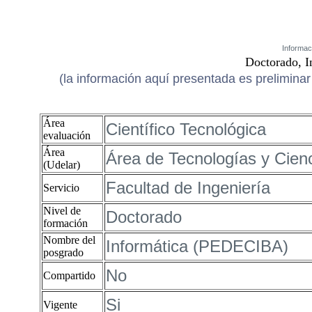
Informac
Doctorado, 
(la información aquí presentada es preliminar 
Área
Científico Tecnológica
evaluación
Área
Área de Tecnologías y Cienc
(Udelar)
Facultad de Ingeniería
Servicio
Nivel de
Doctorado
formación
Nombre del
Informática (PEDECIBA)
posgrado
No
Compartido
Si
Vigente