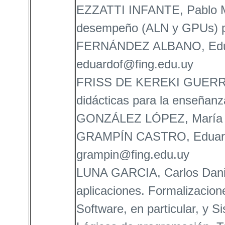
EZZATTI INFANTE, Pablo Ma
desempeño (ALN y GPUs) p
FERNÁNDEZ ALBANO, Eduar
eduardof@fing.edu.uy
FRISS DE KEREKI GUERRERO
didácticas para la enseñan
GONZÁLEZ LÓPEZ, María La
GRAMPÍN CASTRO, Eduardo
grampin@fing.edu.uy
LUNA GARCIA, Carlos Dani
aplicaciones. Formalizacion
Software, en particular, y S