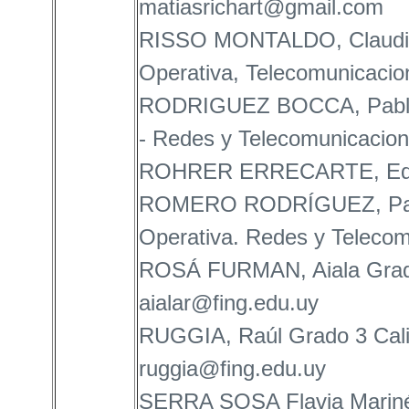
matiasrichart@gmail.com
RISSO MONTALDO, Claudio 
Operativa, Telecomunicacio
RODRIGUEZ BOCCA, Pablo A
- Redes y Telecomunicacio
ROHRER ERRECARTE, Edel
ROMERO RODRÍGUEZ, Pablo 
Operativa. Redes y Teleco
ROSÁ FURMAN, Aiala Grado 
aialar@fing.edu.uy
RUGGIA, Raúl Grado 3 Calid
ruggia@fing.edu.uy
SERRA SOSA Flavia Mariné 