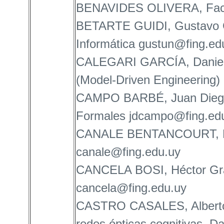
BENAVIDES OLIVERA, Facu
BETARTE GUIDI, Gustavo G
Informática gustun@fing.ed
CALEGARI GARCÍA, Daniel G
(Model-Driven Engineering)
CAMPO BARBÉ, Juan Diego 
Formales jdcampo@fing.ed
CANALE BENTANCOURT, Edua
canale@fing.edu.uy
CANCELA BOSI, Héctor Grad
cancela@fing.edu.uy
CASTRO CASALES, Alberto 
redes ópticas cognitivas. D