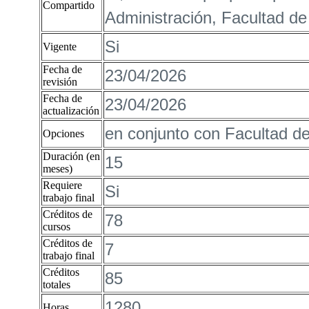
Compartido
Administración, Facultad de
Si
Vigente
Fecha de
23/04/2026
revisión
Fecha de
23/04/2026
actualización
en conjunto con Facultad d
Opciones
Duración (en
15
meses)
Requiere
Si
trabajo final
Créditos de
78
cursos
Créditos de
7
trabajo final
Créditos
85
totales
1280
Horas